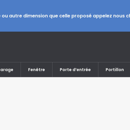
e ou autre dimension que celle proposé appelez nous ch
garage
Fenêtre
Porte d’entrée
Portillon