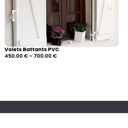
Volets Battants PVC
450.00
€
–
700.00
€
Liens utiles