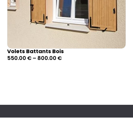
Volets Battants Bois
550.00
€
–
800.00
€
ries
Menu principal