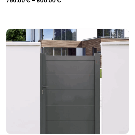
750.00
€
–
800.00
€