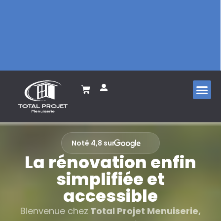
Porte de g
Porte d’
Volet ro
Noté 4,8 sur
La rénovation enfin
simplifiée et
accessible
Bienvenue chez
Total Projet Menuiserie,