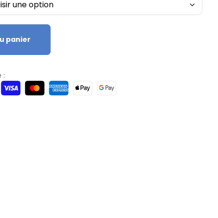
u panier
 :