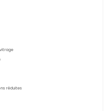
 vitrage
n
ons réduites