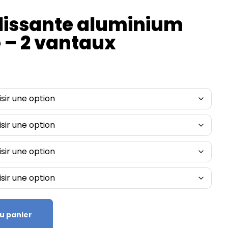
lissante aluminium
 – 2 vantaux
u panier