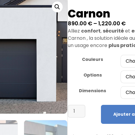
Carnon
890.00
€
–
1,220.00
€
Alliez
confort
,
sécurité
et
e
Carnon , la solution idéale a
un usage encore
plus prati
Couleurs
Options
Dimensions
Ajouter a