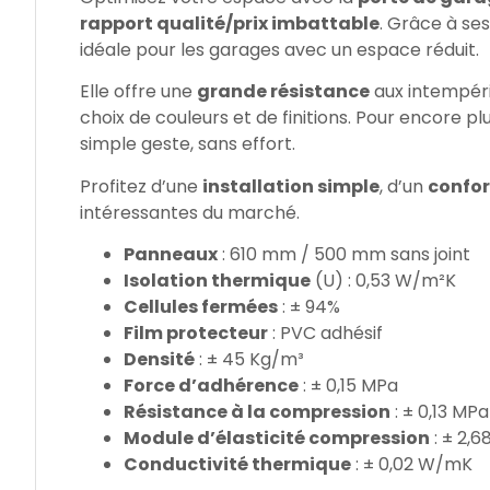
rapport qualité/prix imbattable
. Grâce à se
idéale pour les garages avec un espace réduit.
Elle offre une
grande résistance
aux intempéri
choix de couleurs et de finitions. Pour encore pl
simple geste, sans effort.
Profitez d’une
installation simple
, d’un
confor
intéressantes du marché.
Panneaux
: 610 mm / 500 mm sans joint
Isolation thermique
(U) : 0,53 W/m²K
Cellules fermées
: ± 94%
Film protecteur
: PVC adhésif
Densité
: ± 45 Kg/m³
Force d’adhérence
: ± 0,15 MPa
Résistance à la compression
: ± 0,13 MPa
Module d’élasticité compression
: ± 2,
Conductivité thermique
: ± 0,02 W/mK